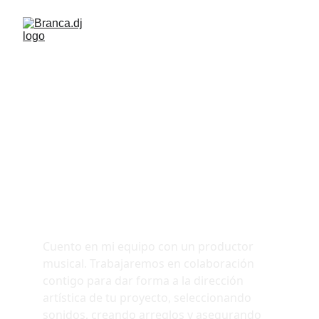
Producción, 
Mezcla y 
Masterización
Producción musical
Cuento en mi equipo con un productor 
musical. Trabajaremos en colaboración 
contigo para dar forma a la dirección 
artística de tu proyecto, seleccionando 
sonidos, creando arreglos y asegurando 