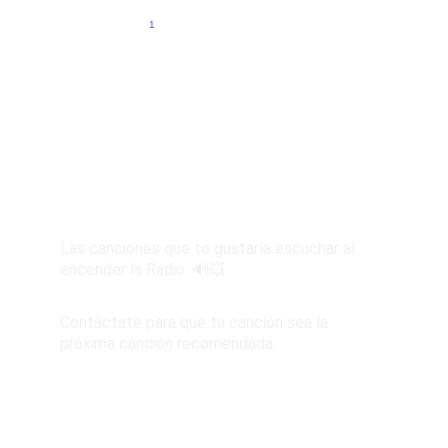
1
2
3
4
5
Escucha el Mix de 
Branca Radio
Las canciones que te gustaría escuchar al 
encender la Radio. 🔊💥  
Contáctate para que tu canción sea la 
próxima canción recomendada.